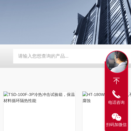
动补水功能
SMD-210PF-FPC抗寒耐湿 FPC 折弯机
TEB-
电话咨询
扫码加微信