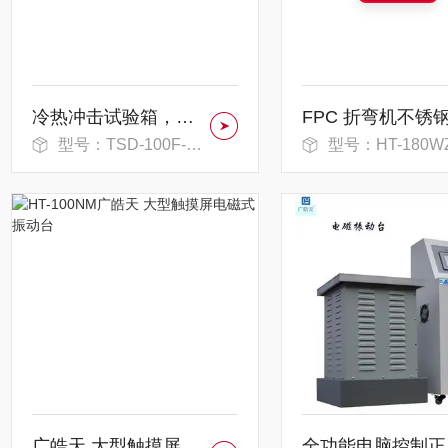
冷热冲击试验箱，保温材料循环隔热性能
型号：TSD-100F-3P
型号：HT-180W
广皓天 大型触摸屏电磁式振动台
全功