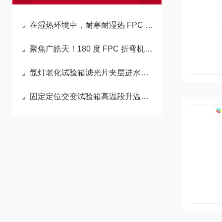
在湿热环境中，耐寒耐湿热 FPC 折弯机的传动部件如何保养？
聚焦广皓天！180 度 FPC 折弯机凭高效性能，成智能穿戴制造 “利器”
氙灯老化试验箱滤光片夹层进水汽，对老化试验结果影响多大？
固定定位交变试验箱高温段升温缓慢或无法达到，是什么问题？