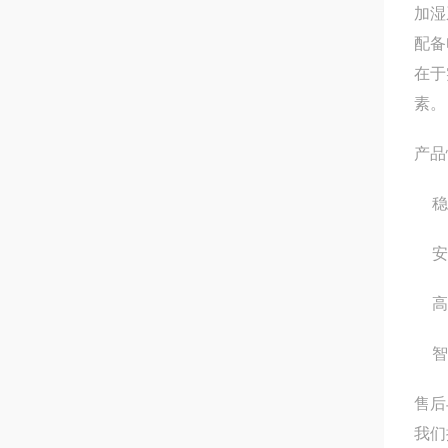
加湿
配备
在于
素。
产品
稳
安
高
智
售后
我们