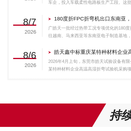
车企，投入车载柔性电路板生产工段。这批1
池、车载中控、域控制器配套FPC弯折成
能车载FPC自主生产...
8/7
广皓天一批经过热带工况专项优化的180度
2026
往越南、马来西亚等东南亚电子制造基地
FPC柔性电路板精密弯折生产，国产180
精度优势进一步拓展海...
皓天鑫中标重庆某特种材料企业
8/6
2026年4月上旬，东莞市皓天试验设备有
2026
某特种材料企业高温高湿折弯试验机采购
试验机及配套辅助设备，将用于该企业柔
环境与弯折应力复合工况下的...
持