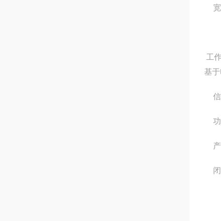
宽
工作
基于
信
功
产
闭