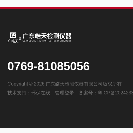
0769-81085056
Copyright © 2026 广东皓天检测仪器有限公司版权所有
技术支持：
环保在线
管理登录
备案号：
粤ICP备202423