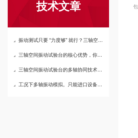
技术文章
包
振动测试只要 “力度够” 就行？三轴空间振动试验台的方向协同你考虑过吗？
三轴空间振动试验台的核心优势，你真的了解吗？
三轴空间振动试验台的多轴协同技术，难点到底在哪里？
工况下多轴振动模拟。只能进口设备？三轴空间振动试验台能实现国产化替代？