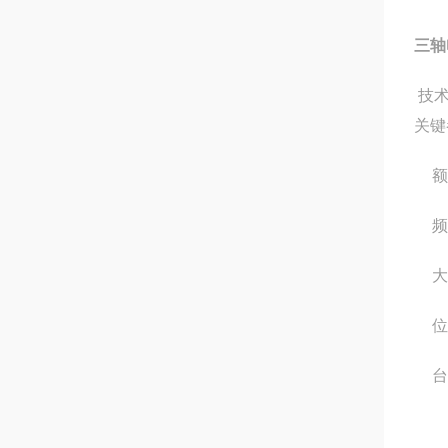
三轴
技术
关键
额
频
大
位
台