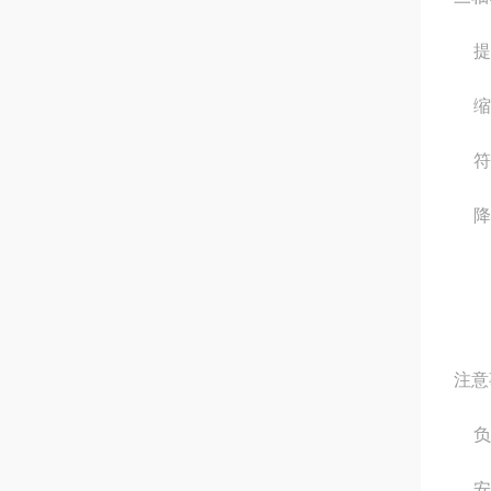
提
缩
符
降
注意
负
安