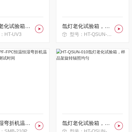
紫外线老化试验箱，喷淋可调节模拟不同雨量
氙灯老化试验箱，辐照均匀性高试验更精准
：HT-UV3
型号：HT-QSUN-010
恒温恒湿弯折机温湿调节 缩短测试时间
氙灯老化试验箱，样品架旋转辐照均匀
MB-210PF-FPC
型号：HT-QSUN-010