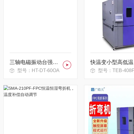
三轴电磁振动台强耐用性延长设备使用寿命
快温
型号：HT-DT-60OA
型号：TEB-408