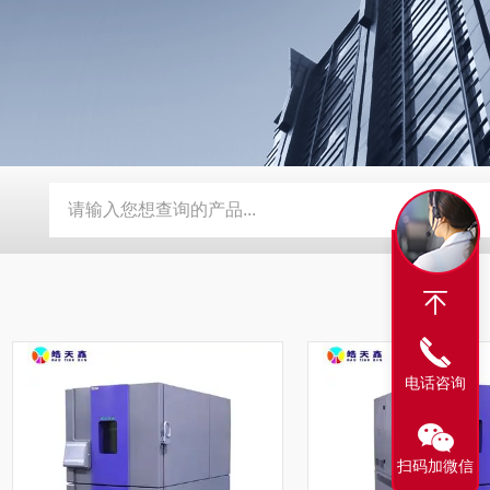
动补水功能
SMD-210PF-FPC抗寒耐湿 FPC 折弯机
TEB-
电话咨询
扫码加微信