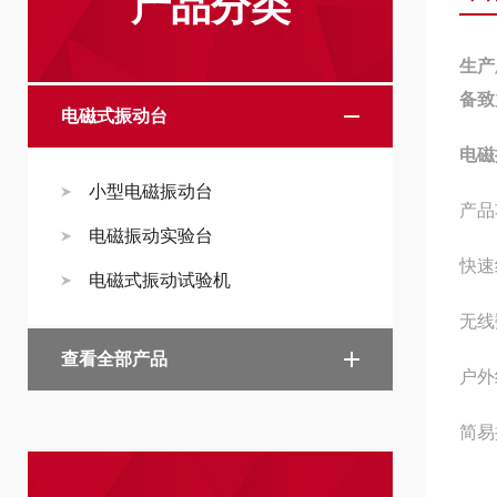
产品分类
生产
备致
电磁式振动台
电磁
小型电磁振动台
产品
电磁振动实验台
快速
电磁式振动试验机
无线
查看全部产品
户外
简易