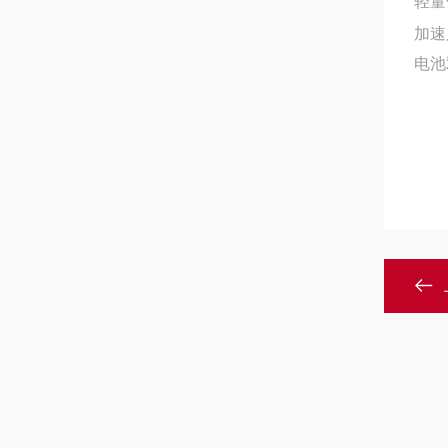
轻量
加速
电池