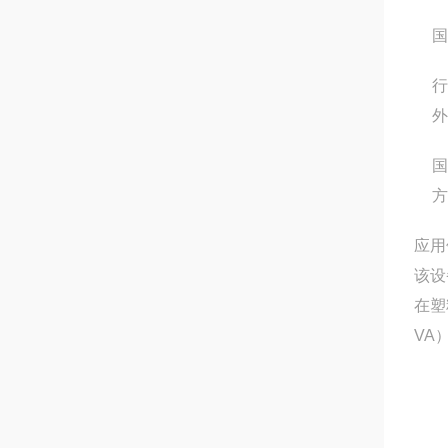
国
行
外
国
方
应用
该设
在塑
VA