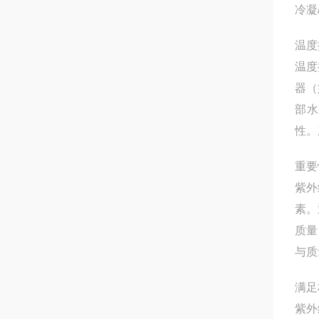
冷凝
温度
温度
器（
部水
性。
重要
紫外
素。
质量
与质
满足
紫外