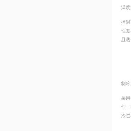
温度
控温
性差
且测
制冷
采用
件；
冷过