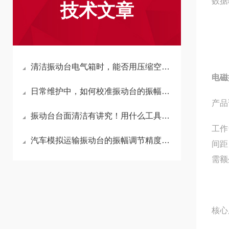
数据
技术文章
清洁振动台电气箱时，能否用压缩空气吹灰？需要注意哪些安全细节？
电磁
日常维护中，如何校准振动台的振幅与频率显示，确保数据准确？
产品
振动台台面清洁有讲究！用什么工具、频率多久才不影响测试精度？
工作
汽车模拟运输振动台的振幅调节精度如何保障？
间距
需额
核心