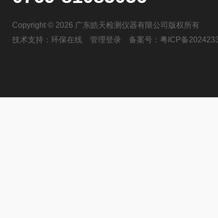
Copyright © 2026 广东皓天检测仪器有限公司版权所有
技术支持：
环保在线
管理登录
备案号：
粤ICP备202423