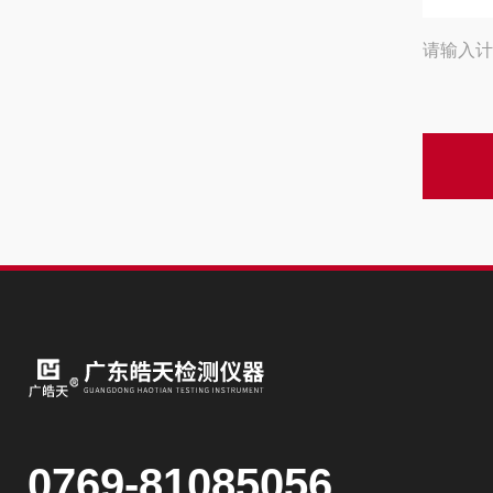
请输入计
0769-81085056