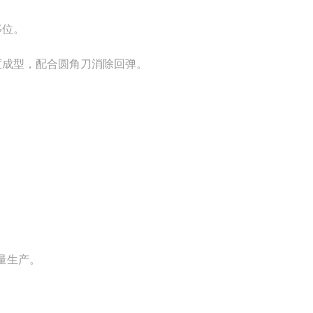
移位。
角度成型，配合圆角刀消除回弹。
。
量生产。