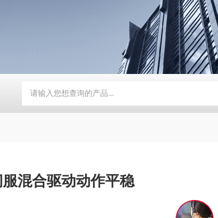
动补水功能
SMD-210PF-FPC抗寒耐湿 FPC 折弯机
TEB-
伺服混合驱动动作平稳