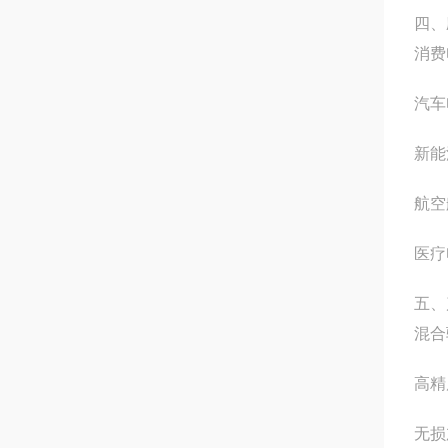
四、
消费
汽车
新能
航空
医疗
五、
混合
高精
无损