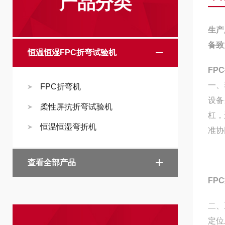
产品分类
生产
备致
恒温恒湿FPC折弯试验机
FP
一、
FPC折弯机
设备
柔性屏抗折弯试验机
杠，
恒温恒湿弯折机
准协
查看全部产品
FP
二、
定位