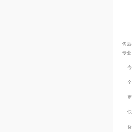
售后
专业
专
全
定
快
备