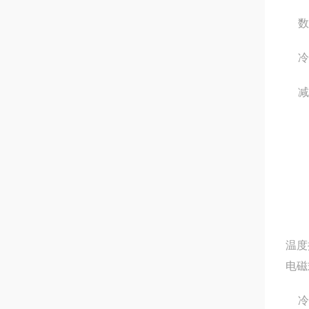
数
冷
减
温度
电磁
冷