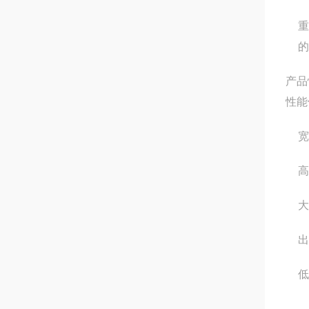
重
的
产品
性能
宽
高
大
出
低