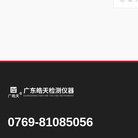
0769-81085056