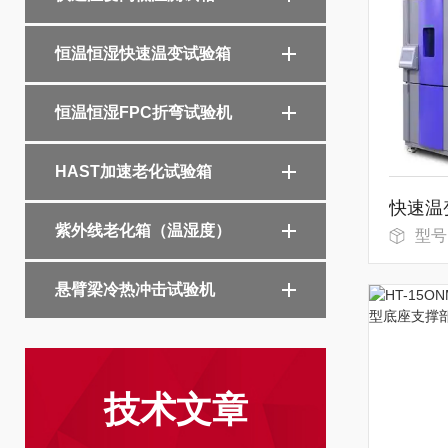
恒温恒湿快速温变试验箱
恒温恒湿FPC折弯试验机
HAST加速老化试验箱
紫外线老化箱（温湿度）
型号
悬臂梁冷热冲击试验机
技术文章