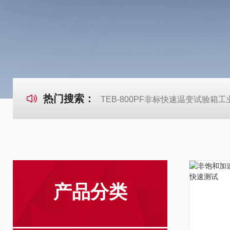
热门搜索：
TEB-800PF非标快速温变试验箱
产品分类