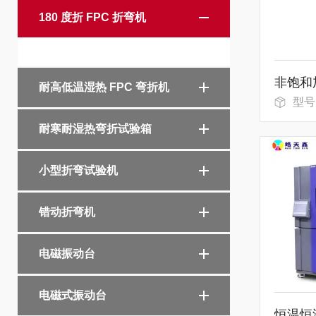
180 度折 FPC 折弯机
耐高低温湿热 FPC 弯折机
型号
耐寒耐湿热弯折试验箱
小型折弯试验机
错动折弯机
电磁振动台
电磁式振动台