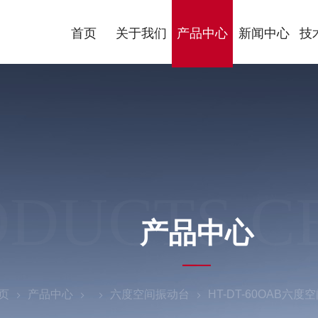
首页
关于我们
产品中心
新闻中心
技
ODUCTS C
产品中心
页
产品中心
六度空间振动台
HT-DT-60OAB