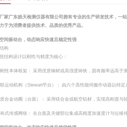
厂家广东皓天检测仪器有限公司拥有专业的生产研发技术，一
力于为消费者提供技术、品质的优秀产品。
空间振动台，动态响应快速且稳定性强
结构
统结构设计以刚性与精度为核心：
刚性本体框架： 采用优质钢材或高强度铸铁，固有频率远高于
联运动机构（Stewart平台）： 由六个高性能伺服作动器
质合金动圈（台面）： 采用镁合金或航空铝材，实现高刚度与
布式传感网络： 在台面及关键部位集成高精度加速度计与位移传