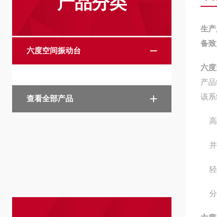
产品分类
生产
备致
六度空间振动台
六度
产品
该系
查看全部产品
高
并
轻
分