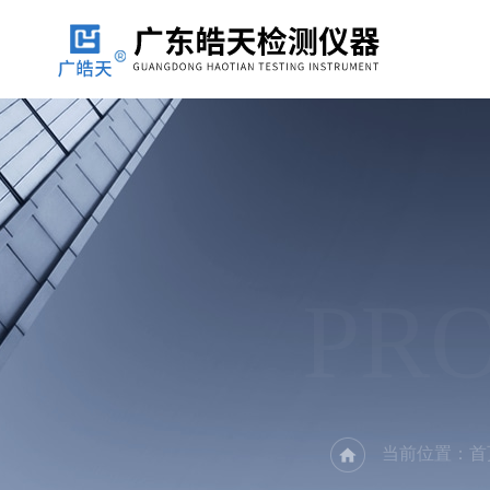
PR
当前位置：
首