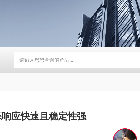
动补水功能
SMD-210PF-FPC抗寒耐湿 FPC 折弯机
TEB-
态响应快速且稳定性强