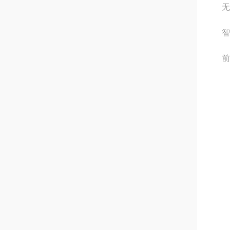
无
智
前