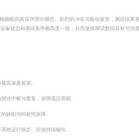
够精确模拟真实环境中瞬态、剧烈的冲击与振动波形，测试结果
，设备状态和测试条件都高度一致，从而使得测试数据具有可信
形被高保真复现。
的测试中断与重复，保障项目周期。
在的缺陷与间歇性故障。
于高效运行状态，价值持续输出。