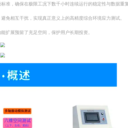
级标准，确保在极限工况下数千小时连续运行的
稳定性与数据重
，避免相互干扰，实现真正意义上的高精度综合环境应力测试。
功能扩展预留了充足空间，保护用户长期投资。