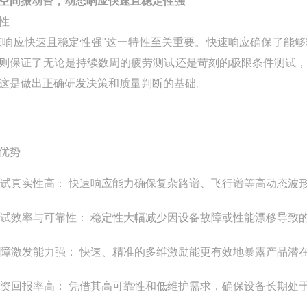
空间振动台，动态响应快速且稳定性强
性
态响应快速且稳定性强"这一特性至关重要。快速响应确保了能
则保证了无论是持续数周的疲劳测试还是苛刻的极限条件测试
这是做出正确研发决策和质量判断的基础。
优势
试真实性高： 快速响应能力确保复杂路谱、飞行谱等高动态波
试效率与可靠性： 稳定性大幅减少因设备故障或性能漂移导致
障激发能力强： 快速、精准的多维激励能更有效地暴露产品潜
资回报率高： 凭借其高可靠性和低维护需求，确保设备长期处