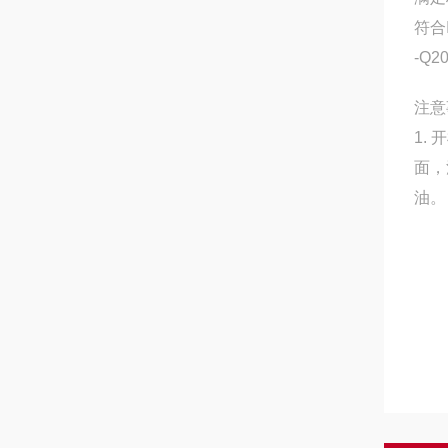
符合
-Q
注意
1.
面，
油。