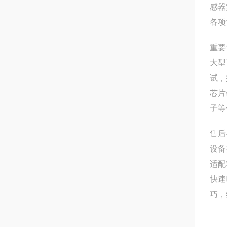
感器
各项
重要
大型
试，
芯片
子等
售后
设备
适配
快速
巧，