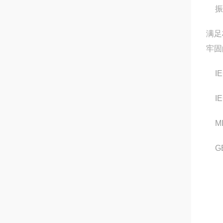
振
满足
牢固
I
I
M
G