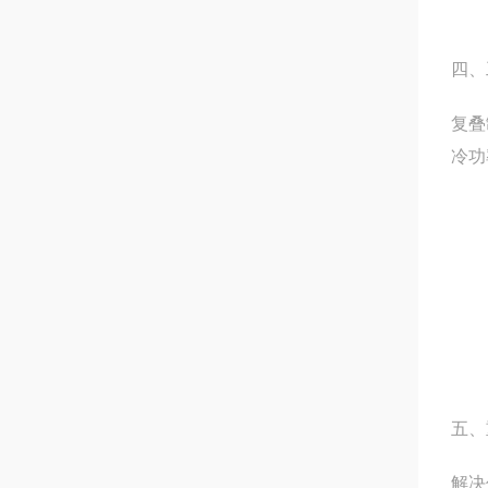
四、
复叠
冷功
五、
解决