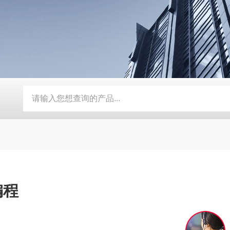
动补水功能
SMD-210PF-FPC抗寒耐湿 FPC 折弯机
TEB-
编程