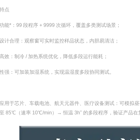
特点
功能*：99 段程序 + 9999 次循环，覆盖多类测试场景；
设计合理：观察窗可实时监控样品状态，内胆易清洁；
高效：制冷 / 加热系统优化，降低多段运行能耗；
性强：可加装加湿系统，实现温湿度多段协同测试。
应用于芯片、车载电池、航天元器件、医疗设备测试：可模拟昼夜温
至 85℃（速率 10℃/min）→ 恒温 3h" 的多段程序，验