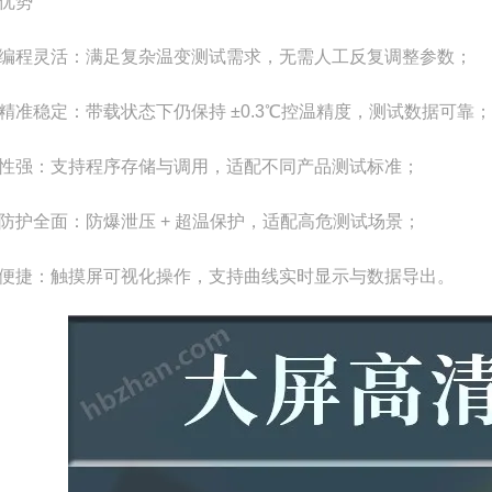
优势
编程灵活：满足复杂温变测试需求，无需人工反复调整参数；
精准稳定：带载状态下仍保持 ±0.3℃控温精度，测试数据可靠；
性强：支持程序存储与调用，适配不同产品测试标准；
防护全面：防爆泄压 + 超温保护，适配高危测试场景；
便捷：触摸屏可视化操作，支持曲线实时显示与数据导出。