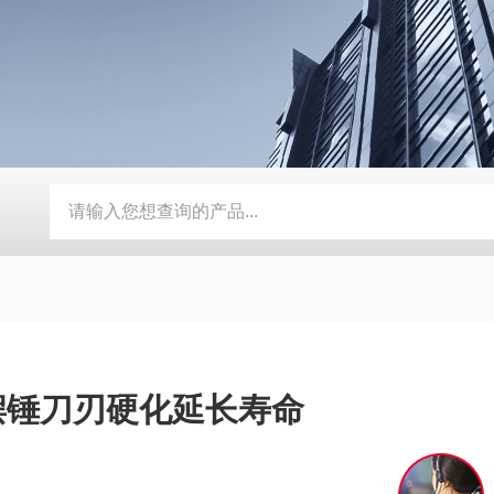
动补水功能
SMD-210PF-FPC抗寒耐湿 FPC 折弯机
TEB-
摆锤刀刃硬化延长寿命