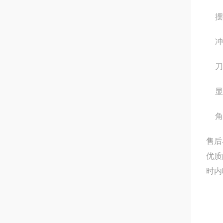
摆
冲
刀
显
角
售后
优质
时内