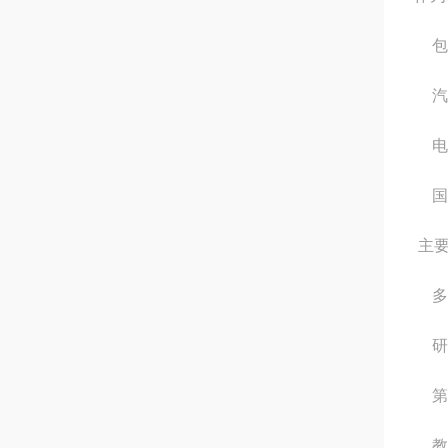
包
汽
电
国
主要
多
研
第
教