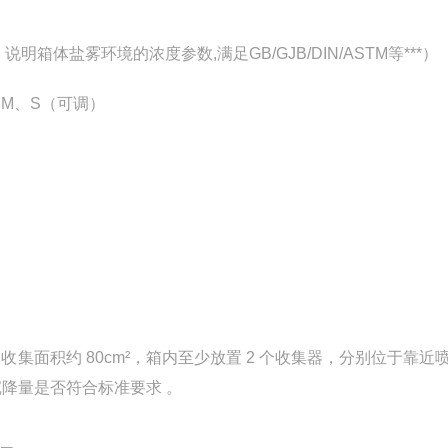
准，说明箱体盐雾环境的浓度参数,满足GB/GJB/DIN/ASTM等***）
、M、S（可调）
收集面积约 80cm²，箱内至少放置 2 个收集器，分别位于靠近
降量是否符合标准要求 。