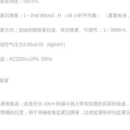
温度波动度：≤±0.5℃
 盐雾沉降量：1～2ml/ 80cm2 . H （16 小时平均量） （重要标
 喷雾方式：连续间隙喷雾任选、塔式喷雾、可调节,：1～9999 H
压缩空气压力2.00±0.01（kg/cm?）
电源：AC220V±10% 50Hz
装置
盐雾收集器：由直径为 10cm 的漏斗插入带有刻度的容器所组成，
离喷嘴的位置，用于准确收集盐雾沉降液，以便监测和评估盐雾沉