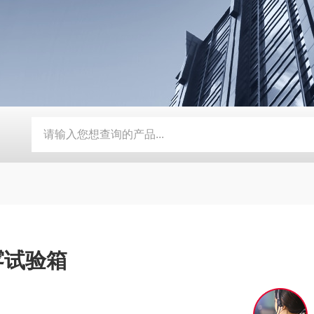
动补水功能
SMD-210PF-FPC抗寒耐湿 FPC 折弯机
TEB-
雾试验箱