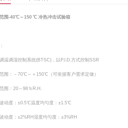
范围-40℃～150 ℃ 冷热冲击试验箱
：
调温调湿控制系统(BTSC)，以P.I.D.方式控制SSR
范围：－70℃～＋150℃（可依据客户需求定做）
范围：20～98％R.H.
波动度：±0.5℃温度均匀度：±1.5℃
波动度：±2%RH湿度均匀度：±3%RH