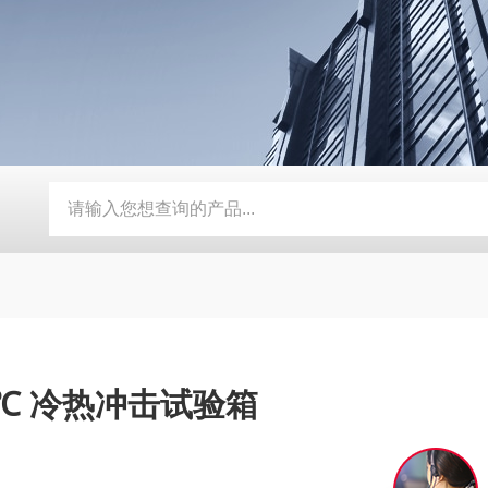
动补水功能
SMD-210PF-FPC抗寒耐湿 FPC 折弯机
TEB-
 ℃ 冷热冲击试验箱