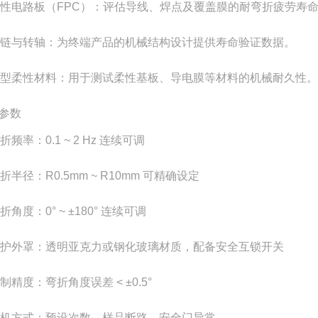
性电路板（FPC）：评估导线、焊点及覆盖膜的耐弯折疲劳寿
链与转轴：为终端产品的机械结构设计提供寿命验证数据。
型柔性材料：用于测试柔性基板、导电膜等材料的机械耐久性。
参数
折频率：0.1 ~ 2 Hz 连续可调
折半径：R0.5mm ~ R10mm 可精确设定
折角度：0° ~ ±180° 连续可调
护外罩：透明亚克力或钢化玻璃材质，配备安全互锁开关
制精度：弯折角度误差 < ±0.5°
机方式：预设次数、样品断路、安全门异常