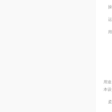
操
运
用
用途
本设
柔