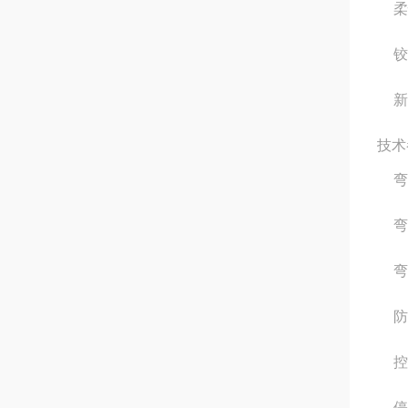
柔
铰
新
技术
弯
弯
弯
防
控
停