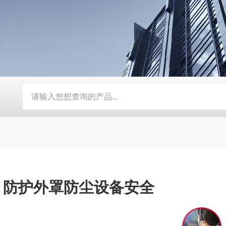
动补水功能
SMD-210PF-FPC抗寒耐湿 FPC 折弯机
TEB-
：防护外罩防尘设备安全