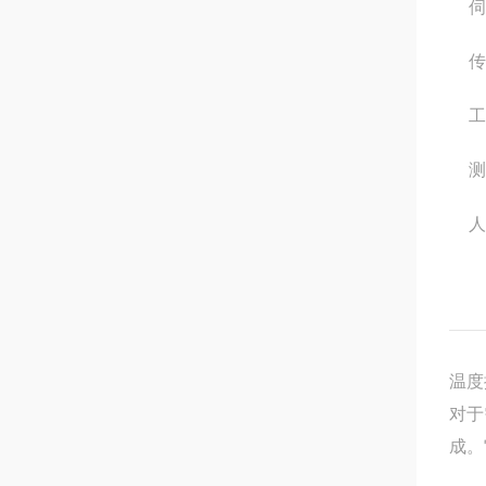
伺
传
工
测
人
温度
对于
成。