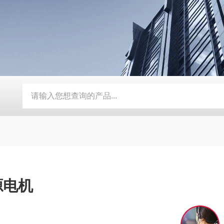
动补水功能
SMD-210PF-FPC抗寒耐湿 FPC 折弯机
TEB-
源电机