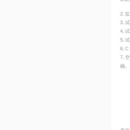
2.
3.
4. 
5.
6.
7.
确。