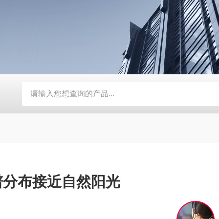
动补水功能
SMD-210PF-FPC抗寒耐湿 FPC 折弯机
TEB-
谱分布接近自然阳光