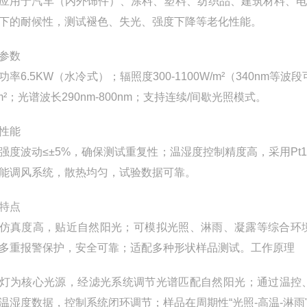
应用于汽车（内外饰件）、涂料、塑料、纺织品、建筑材料、
下的耐候性，测试褪色、失光、强度下降等老化性能。
参数
功率6.5KW（水冷式）；辐照度300-1100W/m²（340nm等波
cm²；光谱波长290nm-800nm；支持连续/间歇光照模式。
性能
强度波动≤±5%，确保测试重复性；温湿度控制精度高，采用P
能调风系统，散热均匀，试验数据可靠。
特点
仿真度高，贴近自然阳光；可模拟光照、淋雨、凝露等综合环
多重报警保护，安全可靠；适配多种形状样品测试。工作原理
灯为核心光源，经滤光系统调节光谱匹配自然阳光；通过温控
温湿度数据，控制系统闭环调节；样品在周期性“光照-高温-淋雨