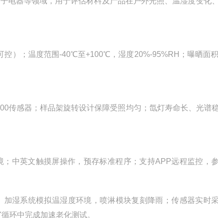
电子电器等领域，用于评估材料及产品在户外光照、温湿度变化
段可控）；温度范围-40℃至+100℃，湿度20%-95%RH；曝晒面
t100传感器；样品架旋转设计保障受照均匀；氙灯寿命长、光谱
境；中英文触摸屏操作，预存标准程序；支持APP远程监控，
、加湿系统模拟温湿度环境，喷淋模块复刻降雨；传感器实时
"循环中完成加速老化测试。