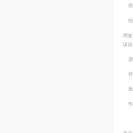
而
结
用途
该设
进
评
执
作