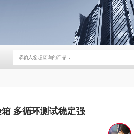
动补水功能
SMD-210PF-FPC抗寒耐湿 FPC 折弯机
TEB-
箱 多循环测试稳定强