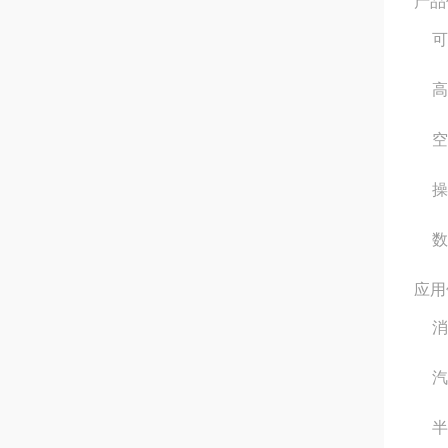
产品
可
高
空
操
数
应用
消
汽
半