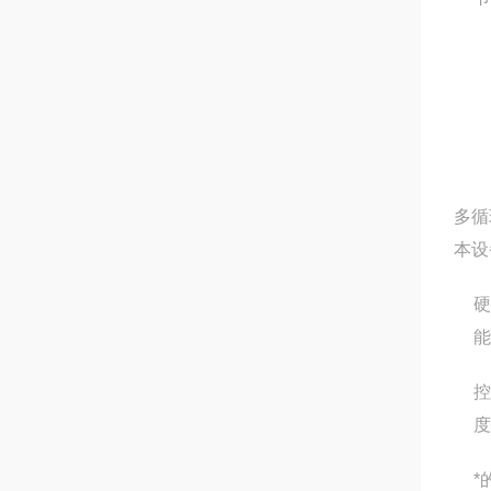
多循
本设
硬
能
控
度
*