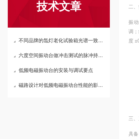
技术文章
二、
振动
调；
不同品牌的氙灯老化试验箱光谱一致性有差异吗？
度 
六度空间振动台做冲击测试的脉冲持续时间范围
低频电磁振动台的安装与调试要点
磁路设计对低频电磁振动台性能的影响机理
三、
具备