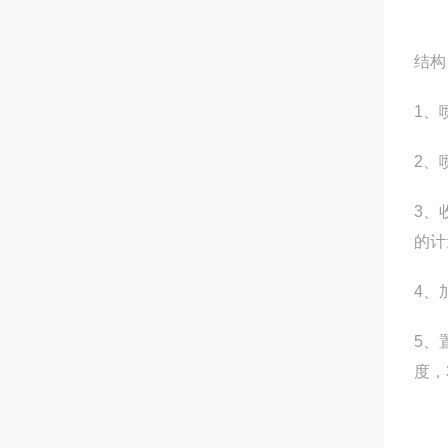
结构
1、
2、
3、
的计
4、
5、
度，