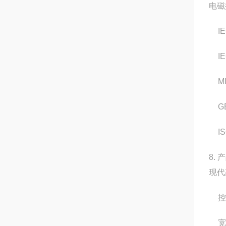
电磁
I
I
M
G
I
8.
现代
控
宽