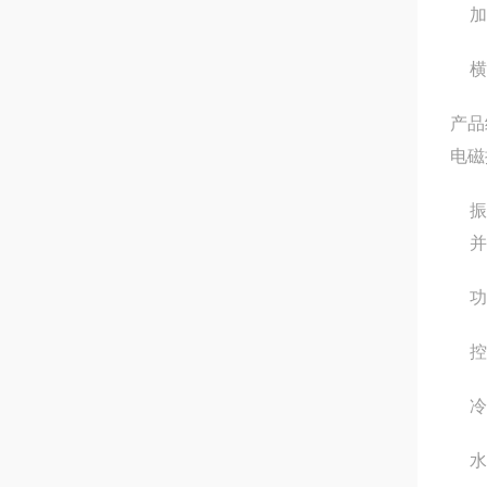
加
横
产品
电磁
振
并
功
控
冷
水