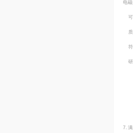
电磁
可
质
符
研
7.