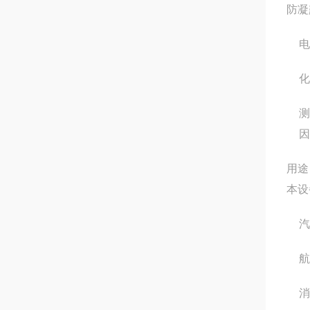
防凝
电
化
测
因
用途
本设
汽
航
消