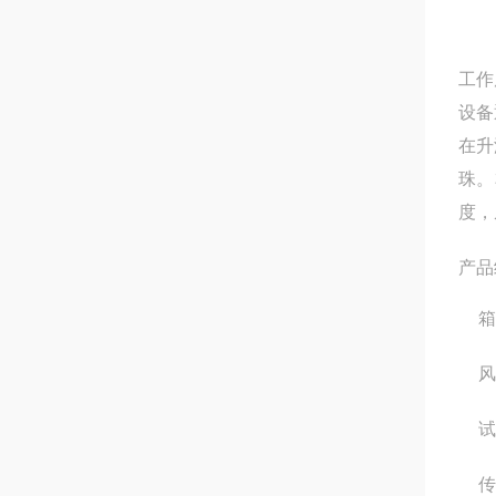
工作
设备
在升
珠。
度，
产品
箱
风
试
传