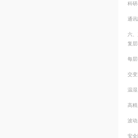
科研
通讯
六、
复层
每层
交变
温湿
高精
波动
安全