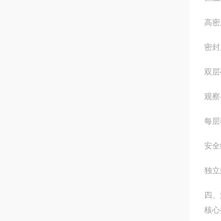
高密
密封
双层
观察
每层
安全
独立
四、
核心