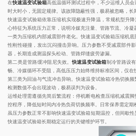
在
快速温变试验箱
高低温循环测试过程中，不少运维人员会
时大时小，无固定规律。该故障隐蔽性强，极易被忽略，长
快速温变试验箱依靠压缩机实现极速升降温，常规机型升降温
心特征为系统压力正常，说明冷媒充注量、管路节流、冷凝
一类为压缩机内部减震部件老化。快速温变试验箱压缩机底
性刚性碰撞，发出沉闷撞击异响。压力参数不受减震部件
器，长期造成测温探头松动、管路焊缝疲劳渗漏。
第二类是管路缓冲阻尼失效。
快速温变试验箱
制冷管路设
畅、冷媒循环不受阻，高低压压力始终维持标准区间，仅在
第三类为回油与气流冲击异响。快速温变试验箱冷热切换频
检测数值不会出现波动，极易误判为设备。
运维处理需遵循先简后繁流程：停机断电检查压缩机减震脚
控程序，降低短时间内冷热负荷切换频率。日常保养需定期
虽压力参数正常不影响快速温变试验箱短期温控，但间歇性
快速温变试验箱长期稳定运行的关键维护环节。