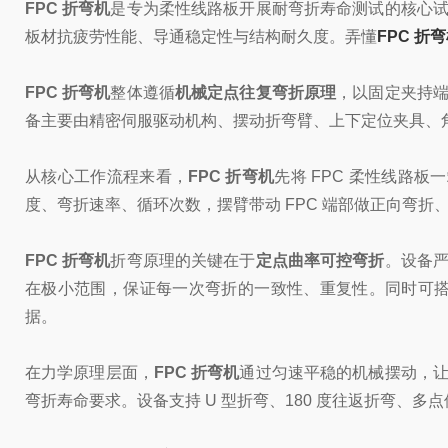
FPC 折弯机
是专为柔性线路板开展耐弯折寿命测试的核心试
板材抗疲劳性能、导通稳定性与结构耐久度。弄懂
FPC 折
FPC 折弯机
整体遵循
机械定点往复弯折原理
，以固定夹持端
备主要由精密伺服驱动机构、摆动折弯臂、上下定位夹具、
从核心工作流程来看，
FPC 折弯机
先将 FPC 柔性线路
度、弯折速率、循环次数，摆臂带动 FPC 端部做正向弯折
FPC 折弯机
折弯原理的关键在于
定点曲率可控弯折
。设备严
在极小范围，保证每一次弯折的一致性、重复性。同时可搭
据。
在力学原理层面，
FPC 折弯机
通过匀速平稳的机械摆动，让
弯折寿命要求。设备支持 U 型折弯、180 度往返折弯、多