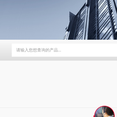
动补水功能
SMD-210PF-FPC抗寒耐湿 FPC 折弯机
TEB-