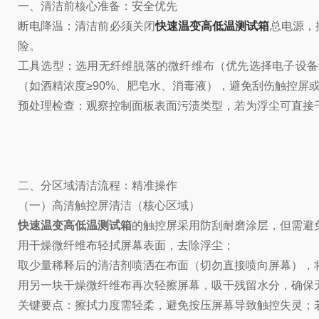
一、清洁前核心准备：安全优先
断电降温：清洁前必须关闭
快速温变高低温测试箱
总电源，
险。
工具选型：选用无纤维脱落的微纤维布（优先选择电子设备
（如酒精浓度≥90%、肥皂水、消毒液），避免刮伤触控屏
预处理检查：观察控制面板表面污渍类型，若为浮尘可直接干
二、分区域清洁流程：精准操作
（一）高清触控屏清洁（核心区域）
快速温变高低温测试箱
的触控屏采用防刮耐磨涂层，但需避
用干燥微纤维布轻拭屏幕表面，去除浮尘；
取少量稀释后的清洁剂喷洒在布面（切勿直接喷向屏幕），
用另一块干燥微纤维布再次轻擦屏幕，吸干残留水分，确保
关键要点：擦拭力度需轻柔，避免按压屏幕导致触控失灵；若屏