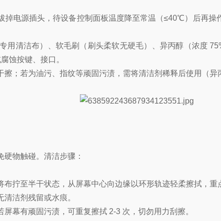
拔掉电源插头，待设备控制面板温度降至常温（≤40℃）后再操
专用清洁布）、软毛刷（刷头柔软无硬毛）、异丙醇（浓度 7
或腐蚀按键、接口。
擦；若为油污、指纹等顽固污渍，需将清洁剂稀释后使用（异丙醇
免硬物触碰。清洁步骤：
将布拧至半干状态，从屏幕中心向边缘以环形轨迹轻柔擦拭，重
无清洁剂残留或水痕。
幕有顽固污渍，可重复擦拭 2-3 次，切勿用力刮擦。