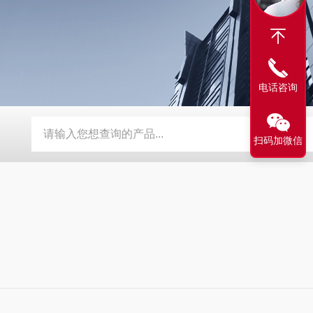
电话咨询
动补水功能
SMD-210PF-FPC抗寒耐湿 FPC 折弯机
TEB-
扫码加微信